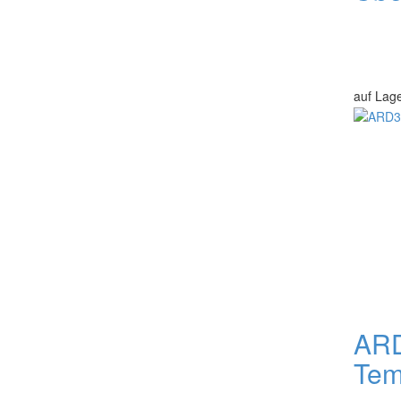
auf Lag
ARD
Tem