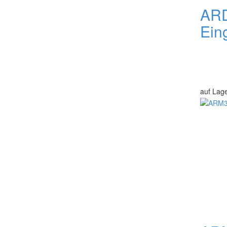
ARD
Ein
auf Lag