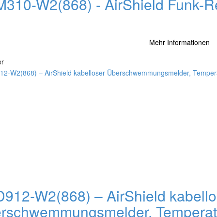
310-W2(868) - AirShield Funk-Re
Mehr Informationen
er
912-W2(868) – AirShield kabello
rschwemmungsmelder, Temperatu