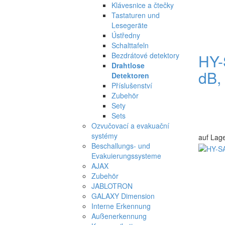
Klávesnice a čtečky
Tastaturen und
Lesegeräte
Ústředny
Schalttafeln
Bezdrátové detektory
HY-
Drahtlose
dB,
Detektoren
Příslušenství
Zubehör
Sety
Sets
Ozvučovací a evakuační
systémy
auf Lag
Beschallungs- und
Evakuierungssysteme
AJAX
Zubehör
JABLOTRON
GALAXY Dimension
Interne Erkennung
Außenerkennung