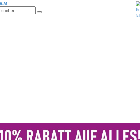
.at
Ih
is