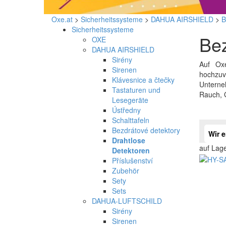
Oxe.at
>
Sicherheitssysteme
>
DAHUA AIRSHIELD
>
B
Sicherheitssysteme
Be
OXE
DAHUA AIRSHIELD
Sirény
Auf Oxe
Sirenen
hochzuve
Klávesnice a čtečky
Unterne
Tastaturen und
Rauch, G
Lesegeräte
Ústředny
Schalttafeln
Bezdrátové detektory
Wir 
Drahtlose
auf Lag
Detektoren
Příslušenství
Zubehör
Sety
Sets
DAHUA-LUFTSCHILD
Sirény
Sirenen