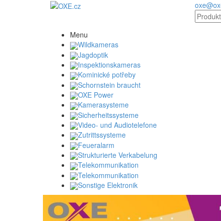
oxe@oxe
Menu
Wildkameras
Jagdoptik
Inspektionskameras
Kominické potřeby
Schornstein braucht
OXE Power
Kamerasysteme
Sicherheitssysteme
Video- und Audiotelefone
Zutrittssysteme
Feueralarm
Strukturierte Verkabelung
Telekommunikation
Telekommunikation
Sonstige Elektronik