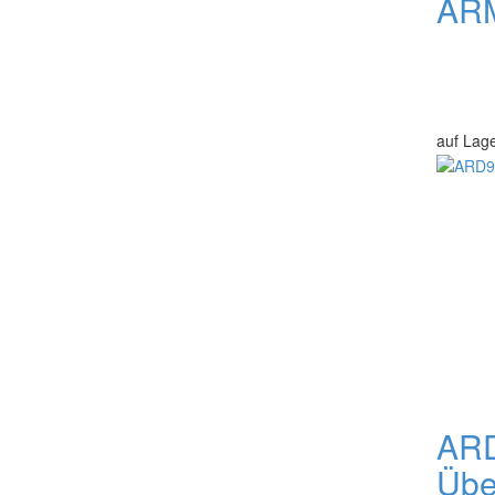
ARM
auf Lag
ARD
Übe