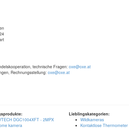
en
24
art
delskooperation, technische Fragen:
oxe@oxe.at
ungen, Rechnungsstellung:
oxe@oxe.at
gsprodukte:
Lieblingskategorien:
VTECH DGC1004XFT - 2MPX
Wildkameras
ome kamera
Kontaktlose Thermometer