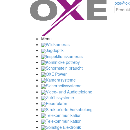
oxe@oxe
Menu
Wildkameras
Jagdoptik
Inspektionskameras
Kominické potřeby
Schornstein braucht
OXE Power
Kamerasysteme
Sicherheitssysteme
Video- und Audiotelefone
Zutrittssysteme
Feueralarm
Strukturierte Verkabelung
Telekommunikation
Telekommunikation
Sonstige Elektronik