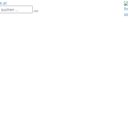
.at
Ih
is