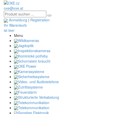
oxe@oxe.at
Anmeldung
|
Registration
Ihr Warenkorb
ist leer
Menu
Wildkameras
Jagdoptik
Inspektionskameras
Kominické potřeby
Schornstein braucht
OXE Power
Kamerasysteme
Sicherheitssysteme
Video- und Audiotelefone
Zutrittssysteme
Feueralarm
Strukturierte Verkabelung
Telekommunikation
Telekommunikation
Sonstige Elektronik