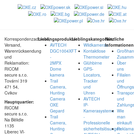
Korrespondenzadresse,
Lieblingsprodukte:
Lieblingskategorien:
Nützliche
Versand,
AVTECH
Wildkameras
Informationen
Warenrücksendung
DGC1004XFT
Kontaktlose
Großhan
und
-
Thermometer
Zusamme
Reklamation:
2MPX
Glühbirne
Über
RICOM
Dome
GPS-
uns
secure s.r.o.
kamera
Locators,
Filialen
Tovární 319
Trail
Tracker
und
471 54,
Camera,
und
Öffnungs
Cvikov
Hunting
Uhren
Transpor
Camera
AVTECH
und
Hauptquartier:
OXE
IP-
Zahlungs
RICOM
Gepard
Kamerasysteme
Wie
secure s.r.o.
Trail
-
man
Na Bělidle
Camera,
Professionelle
einkauft
1135
Hunting
sicherheitslösungen
Reklamat
Liberec VI-