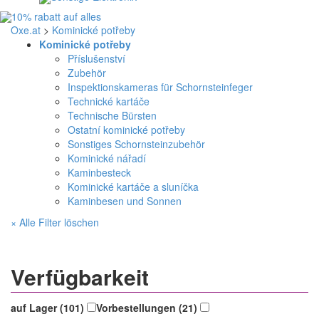
Oxe.at
>
Kominické potřeby
Kominické potřeby
Příslušenství
Zubehör
Inspektionskameras für Schornsteinfeger
Technické kartáče
Technische Bürsten
Ostatní kominické potřeby
Sonstiges Schornsteinzubehör
Kominické nářadí
Kaminbesteck
Kominické kartáče a sluníčka
Kaminbesen und Sonnen
× Alle Filter löschen
Verfügbarkeit
auf Lager (101)
Vorbestellungen (21)