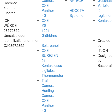
Camera
AVTECH
Geschäf
Rochlice
OXE
-
Vorteile
460 06
Panther
HDCCTV-
für
Liberec
4G
Systeme
registrier
ICH
OXE
Kontakte
WÜRDE:
ZS
08572852
1201 -
Umsatzsteuer-
Glühbirne
Identifikationsnummer:
mit
Created
CZ08572852
Solarpanel
by
OXE
ITeON
SUREZEN
Designe
01 -
by
Kontaktloses
Basebrai
digitales
Thermometer
Trail
Camera,
Hunting
Camera
OXE
Panther
4G