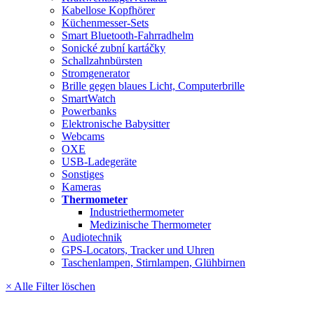
Kabellose Kopfhörer
Küchenmesser-Sets
Smart Bluetooth-Fahrradhelm
Sonické zubní kartáčky
Schallzahnbürsten
Stromgenerator
Brille gegen blaues Licht, Computerbrille
SmartWatch
Powerbanks
Elektronische Babysitter
Webcams
OXE
USB-Ladegeräte
Sonstiges
Kameras
Thermometer
Industriethermometer
Medizinische Thermometer
Audiotechnik
GPS-Locators, Tracker und Uhren
Taschenlampen, Stirnlampen, Glühbirnen
× Alle Filter löschen