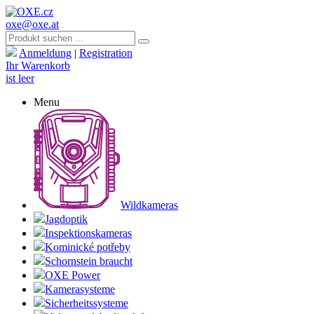
oxe@oxe.at
Anmeldung
|
Registration
Ihr Warenkorb
ist leer
Menu
Wildkameras
Jagdoptik
Inspektionskameras
Kominické potřeby
Schornstein braucht
OXE Power
Kamerasysteme
Sicherheitssysteme