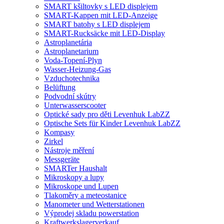
SMART kšiltovky s LED displejem
SMART-Kappen mit LED-Anzeige
SMART batohy s LED displejem
SMART-Rucksäcke mit LED-Display
Astroplanetária
Astroplanetarium
Voda-Topení-Plyn
Wasser-Heizung-Gas
Vzduchotechnika
Belüftung
Podvodní skútry
Unterwasserscooter
Optické sady pro děti Levenhuk LabZZ
Optische Sets für Kinder Levenhuk LabZZ
Kompasy
Zirkel
Nástroje měření
Messgeräte
SMARTer Haushalt
Mikroskopy a lupy
Mikroskope und Lupen
Tlakoměry a meteostanice
Manometer und Wetterstationen
Výprodej skladu powerstation
Kraftwerkslagerverkauf