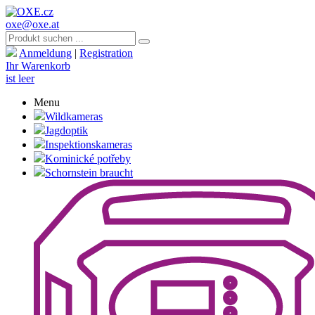
oxe@oxe.at
Anmeldung
|
Registration
Ihr Warenkorb
ist leer
Menu
Wildkameras
Jagdoptik
Inspektionskameras
Kominické potřeby
Schornstein braucht