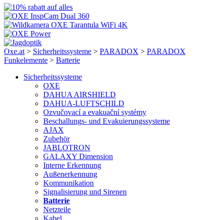
Oxe.at
>
Sicherheitssysteme
>
PARADOX
>
PARADOX
Funkelemente
>
Batterie
Sicherheitssysteme
OXE
DAHUA AIRSHIELD
DAHUA-LUFTSCHILD
Ozvučovací a evakuační systémy
Beschallungs- und Evakuierungssysteme
AJAX
Zubehör
JABLOTRON
GALAXY Dimension
Interne Erkennung
Außenerkennung
Kommunikation
Signalisierung und Sirenen
Batterie
Netzteile
Kabel