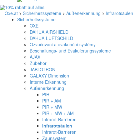
Oxe.at
>
Sicherheitssysteme
>
Außenerkennung
>
Infrarotsäulen
Sicherheitssysteme
OXE
DAHUA AIRSHIELD
DAHUA-LUFTSCHILD
Ozvučovací a evakuační systémy
Beschallungs- und Evakuierungssysteme
AJAX
Zubehör
JABLOTRON
GALAXY Dimension
Interne Erkennung
Außenerkennung
PIR
PIR + AM
PIR + MW
PIR + MW + AM
Infrarot-Barrieren
Infrarotsäulen
Infrarot-Barrieren
Zaunsystem