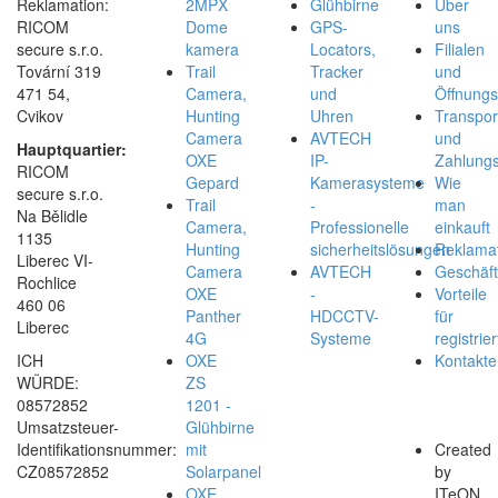
Reklamation:
2MPX
Glühbirne
Über
RICOM
Dome
GPS-
uns
secure s.r.o.
kamera
Locators,
Filialen
Tovární 319
Trail
Tracker
und
471 54,
Camera,
und
Öffnungs
Cvikov
Hunting
Uhren
Transpor
Camera
AVTECH
und
Hauptquartier:
OXE
IP-
Zahlungs
RICOM
Gepard
Kamerasysteme
Wie
secure s.r.o.
Trail
-
man
Na Bělidle
Camera,
Professionelle
einkauft
1135
Hunting
sicherheitslösungen
Reklamat
Liberec VI-
Camera
AVTECH
Geschäf
Rochlice
OXE
-
Vorteile
460 06
Panther
HDCCTV-
für
Liberec
4G
Systeme
registrier
ICH
OXE
Kontakte
WÜRDE:
ZS
08572852
1201 -
Umsatzsteuer-
Glühbirne
Identifikationsnummer:
mit
Created
CZ08572852
Solarpanel
by
OXE
ITeON