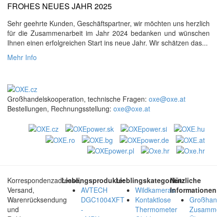
FROHES NEUES JAHR 2025
Sehr geehrte Kunden, Geschäftspartner, wir möchten uns herzlich
für die Zusammenarbeit im Jahr 2024 bedanken und wünschen
Ihnen einen erfolgreichen Start ins neue Jahr. Wir schätzen das...
Mehr Info
Großhandelskooperation, technische Fragen:
oxe@oxe.at
Bestellungen, Rechnungsstellung:
oxe@oxe.at
Korrespondenzadresse,
Lieblingsprodukte:
Lieblingskategorien:
Nützliche
Versand,
AVTECH
Wildkameras
Informationen
Warenrücksendung
DGC1004XFT
Kontaktlose
Großhan
und
-
Thermometer
Zusamme