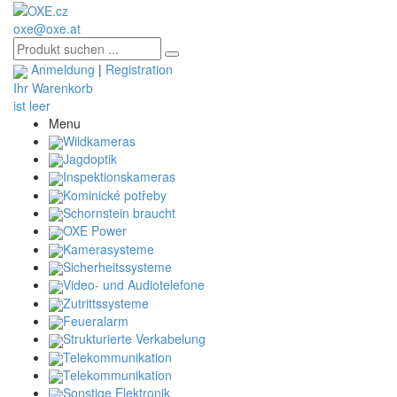
oxe@oxe.at
Anmeldung
|
Registration
Ihr Warenkorb
ist leer
Menu
Wildkameras
Jagdoptik
Inspektionskameras
Kominické potřeby
Schornstein braucht
OXE Power
Kamerasysteme
Sicherheitssysteme
Video- und Audiotelefone
Zutrittssysteme
Feueralarm
Strukturierte Verkabelung
Telekommunikation
Telekommunikation
Sonstige Elektronik