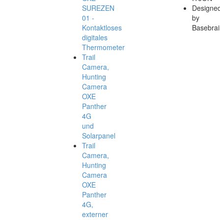
SUREZEN
Designe
01 -
by
Kontaktloses
Basebrai
digitales
Thermometer
Trail
Camera,
Hunting
Camera
OXE
Panther
4G
und
Solarpanel
Trail
Camera,
Hunting
Camera
OXE
Panther
4G,
externer