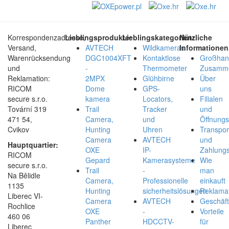
Korrespondenzadresse,
Lieblingsprodukte:
Lieblingskategorien:
Nützliche
Versand,
AVTECH
Wildkameras
Informationen
Warenrücksendung
DGC1004XFT
Kontaktlose
Großhan
und
-
Thermometer
Zusamme
Reklamation:
2MPX
Glühbirne
Über
RICOM
Dome
GPS-
uns
secure s.r.o.
kamera
Locators,
Filialen
Tovární 319
Trail
Tracker
und
471 54,
Camera,
und
Öffnungs
Cvikov
Hunting
Uhren
Transpor
Camera
AVTECH
und
Hauptquartier:
OXE
IP-
Zahlungs
RICOM
Gepard
Kamerasysteme
Wie
secure s.r.o.
Trail
-
man
Na Bělidle
Camera,
Professionelle
einkauft
1135
Hunting
sicherheitslösungen
Reklamat
Liberec VI-
Camera
AVTECH
Geschäf
Rochlice
OXE
-
Vorteile
460 06
Panther
HDCCTV-
für
Liberec