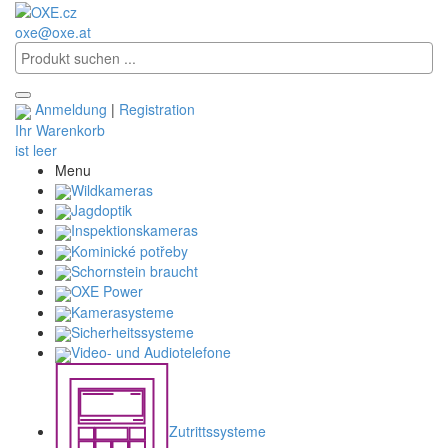
oxe@oxe.at
Anmeldung
|
Registration
Ihr Warenkorb
ist leer
Menu
Wildkameras
Jagdoptik
Inspektionskameras
Kominické potřeby
Schornstein braucht
OXE Power
Kamerasysteme
Sicherheitssysteme
Video- und Audiotelefone
Zutrittssysteme