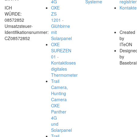
4G
Systeme
registrier
ICH
OXE
Kontakte
WÜRDE:
ZS
08572852
1201 -
Umsatzsteuer-
Glühbirne
Identifikationsnummer:
mit
Created
CZ08572852
Solarpanel
by
OXE
ITeON
SUREZEN
Designe
01 -
by
Kontaktloses
Basebrai
digitales
Thermometer
Trail
Camera,
Hunting
Camera
OXE
Panther
4G
und
Solarpanel
Trail