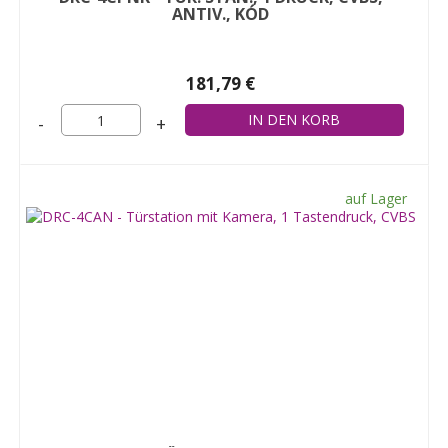
ANTIV., KÓD
181,79 €
-
+
auf Lager