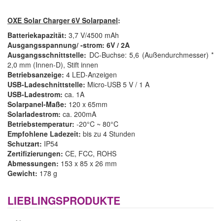
OXE Solar Charger 6V Solarpanel
:
Batteriekapazität
:
3,7 V/4500 mAh
Ausgangsspannung/ -strom:
6V
/
2A
Ausgangsschnittstelle:
DC-Buchse: 5,6 (Außendurchmesser) *
2,0 mm (Innen-D), Stift innen
Betriebsanzeige
:
4 LED-Anzeigen
USB-Ladeschnittstelle:
Micro-USB 5 V / 1 A
USB-Ladestrom:
ca. 1A
Solarpanel-Maße:
120 x 65mm
Solarladestrom:
ca. 200mA
Betriebstemperatur:
-20°C ~ 80°C
Empfohlene Ladezeit:
bis zu 4 Stunden
Schutzart:
IP54
Zertifizierungen:
CE, FCC, ROHS
Abmessungen
:
153 x 85 x 26 mm
Gewicht:
178 g
LIEBLINGSPRODUKTE