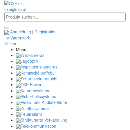
oxe@oxe.at
Anmeldung
|
Registration
Ihr Warenkorb
ist leer
Menu
Wildkameras
Jagdoptik
Inspektionskameras
Kominické potřeby
Schornstein braucht
OXE Power
Kamerasysteme
Sicherheitssysteme
Video- und Audiotelefone
Zutrittssysteme
Feueralarm
Strukturierte Verkabelung
Telekommunikation