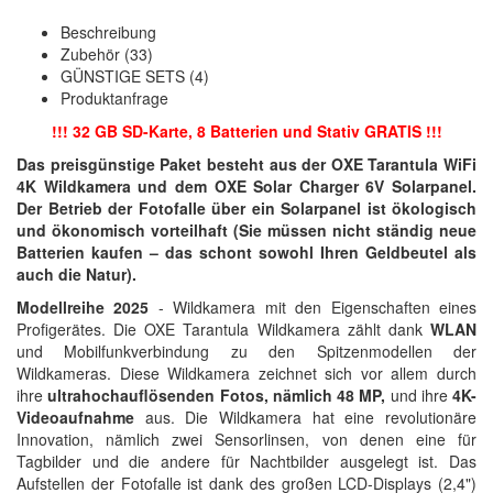
Beschreibung
Zubehör (33)
GÜNSTIGE SETS (4)
Produktanfrage
!!! 32 GB SD-Karte, 8 Batterien und Stativ GRATIS !!!
Das preisgünstige Paket besteht aus der OXE Tarantula WiFi
4K Wildkamera und dem OXE Solar Charger 6V Solarpanel.
Der Betrieb der Fotofalle über ein Solarpanel ist ökologisch
und ökonomisch vorteilhaft (Sie müssen nicht ständig neue
Batterien kaufen – das schont sowohl Ihren Geldbeutel als
auch die Natur).
Modellreihe 2025
- Wildkamera mit den Eigenschaften eines
Profigerätes. Die OXE Tarantula Wildkamera zählt dank
WLAN
und Mobilfunkverbindung zu den Spitzenmodellen der
Wildkameras. Diese Wildkamera zeichnet sich vor allem durch
ihre
ultrahochauflösenden Fotos, nämlich 48 MP,
und ihre
4K-
Videoaufnahme
aus. Die Wildkamera hat eine revolutionäre
Innovation, nämlich zwei Sensorlinsen, von denen eine für
Tagbilder und die andere für Nachtbilder ausgelegt ist. Das
Aufstellen der Fotofalle ist dank des großen LCD-Displays (2,4")