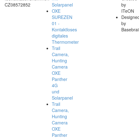
CZ08572852
Solarpanel
by
OXE
ITeON
SUREZEN
Designe
01 -
by
Kontaktloses
Basebrai
digitales
Thermometer
Trail
Camera,
Hunting
Camera
OXE
Panther
4G
und
Solarpanel
Trail
Camera,
Hunting
Camera
OXE
Panther