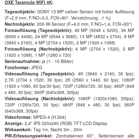
OXE Tarantula WiFi 4K
:
Tagesobjektiv:
SONY 13 MP nativer Sensor mit hoher Auflösung
(F=2,9 mm, F/NO=3,0, FOV=80°, Verzeichnung: -1 %)
Nachtobjektiv:
200-W-Sensor (F=4,0 mm, F/NO=1,4, FOV=93°)
Fotoauflösung (Tagesobjektiv):
48 MP (9248 x 5200), 36 MP
(8000 x 4496), 24 MP (6544 x 3680), 13 MP (4832 x 2704), 8 MP
(3840 x 2160), 4 MP (2704 x 1520), 2 MP (1920 x 1088)
Fotoauflösung (Nachtobjektiv):
4 MP (2704 x 1520), 2 MP
(1920 x 1088), 1 MP (1280 x 720)
Serienaufnahme:
ja (1 - 10 Bilder)
Fotoformat:
JPEG
Videoauflösung (Tagesobjektiv):
4K (3840 x 2160, 30 fps);
2,7K (2704 x 1520, 30 fps); 2K (2560 x 1440, 60 fps); 1080P
(1920 x 1080, 60 fps/30 fps); 720P (1280x720, 30 fps); 480P (848
x 480, 30 fps); 360P (640x368, 30fps)
Videoauflösung (Nachtobjektiv):
1080P (1920x1080, 30fps);
720P (1280x720, 30 fps); 480P (848 x 480, 30 fps); 360P
(640x368, 30fps)
Videoformat:
MPEG-4 (H.264)
Anzeige:
2,4" IPS 320x240 (RGB) TFT-LCD-Display
Wirksamkeit:
Tag 1m, Nacht 3m - 20m
PIR-Erfassungswinkel:
Zentralsensor 60°, Seitensensor alle