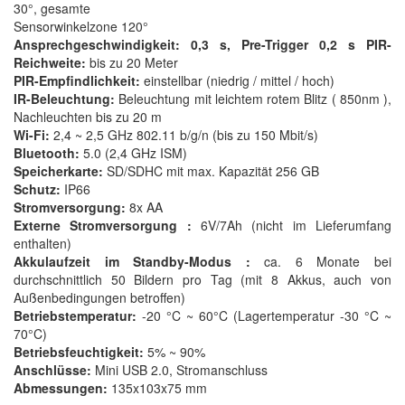
30°, gesamte
Sensorwinkelzone 120°
Ansprechgeschwindigkeit: 0,3 s, Pre-Trigger 0,2 s PIR-
Reichweite:
bis zu 20 Meter
PIR-Empfindlichkeit:
einstellbar (niedrig / mittel / hoch)
IR-Beleuchtung:
Beleuchtung mit leichtem rotem Blitz ( 850nm ),
Nachleuchten bis zu 20 m
Wi-Fi:
2,4 ~ 2,5 GHz 802.11 b/g/n (bis zu 150 Mbit/s)
Bluetooth:
5.0 (2,4 GHz ISM)
Speicherkarte:
SD/SDHC mit max. Kapazität 256 GB
Schutz:
IP66
Stromversorgung:
8x AA
Externe Stromversorgung :
6V/7Ah (nicht im Lieferumfang
enthalten)
Akkulaufzeit
im Standby-Modus :
ca. 6 Monate bei
durchschnittlich 50 Bildern pro Tag (mit 8 Akkus, auch von
Außenbedingungen betroffen)
Betriebstemperatur:
-20 °C ~ 60°C (Lagertemperatur -30 °C ~
70°C)
Betriebsfeuchtigkeit:
5% ~ 90%
Anschlüsse:
Mini USB 2.0, Stromanschluss
Abmessungen:
135x103x75 mm