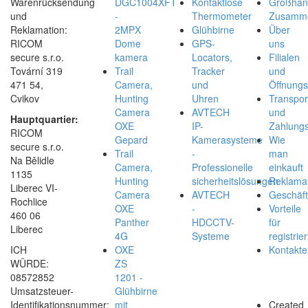
Warenrücksendung
DGC1004XFT
Kontaktlose
Großhan
und
-
Thermometer
Zusamme
Reklamation:
2MPX
Glühbirne
Über
RICOM
Dome
GPS-
uns
secure s.r.o.
kamera
Locators,
Filialen
Tovární 319
Trail
Tracker
und
471 54,
Camera,
und
Öffnungs
Cvikov
Hunting
Uhren
Transpor
Camera
AVTECH
und
Hauptquartier:
OXE
IP-
Zahlungs
RICOM
Gepard
Kamerasysteme
Wie
secure s.r.o.
Trail
-
man
Na Bělidle
Camera,
Professionelle
einkauft
1135
Hunting
sicherheitslösungen
Reklamat
Liberec VI-
Camera
AVTECH
Geschäf
Rochlice
OXE
-
Vorteile
460 06
Panther
HDCCTV-
für
Liberec
4G
Systeme
registrier
ICH
OXE
Kontakte
WÜRDE:
ZS
08572852
1201 -
Umsatzsteuer-
Glühbirne
Identifikationsnummer:
mit
Created