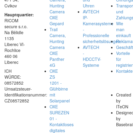
Cvikov
Hunting
Uhren
Transpor
Camera
AVTECH
und
Hauptquartier:
OXE
IP-
Zahlungs
RICOM
Gepard
Kamerasysteme
Wie
secure s.r.o.
Trail
-
man
Na Bělidle
Camera,
Professionelle
einkauft
1135
Hunting
sicherheitslösungen
Reklamat
Liberec VI-
Camera
AVTECH
Geschäf
Rochlice
OXE
-
Vorteile
460 06
Panther
HDCCTV-
für
Liberec
4G
Systeme
registrier
ICH
OXE
Kontakte
WÜRDE:
ZS
08572852
1201 -
Umsatzsteuer-
Glühbirne
Identifikationsnummer:
mit
Created
CZ08572852
Solarpanel
by
OXE
ITeON
SUREZEN
Designe
01 -
by
Kontaktloses
Basebrai
digitales