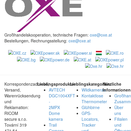
Großhandelskooperation, technische Fragen:
oxe@oxe.at
Bestellungen, Rechnungsstellung:
oxe@oxe.at
Korrespondenzadresse,
Lieblingsprodukte:
Lieblingskategorien:
Nützliche
Versand,
AVTECH
Wildkameras
Informationen
Warenrücksendung
DGC1004XFT
Kontaktlose
Großhan
und
-
Thermometer
Zusamme
Reklamation:
2MPX
Glühbirne
Über
RICOM
Dome
GPS-
uns
secure s.r.o.
kamera
Locators,
Filialen
Tovární 319
Trail
Tracker
und
471 54,
Camera,
und
Öffnungs