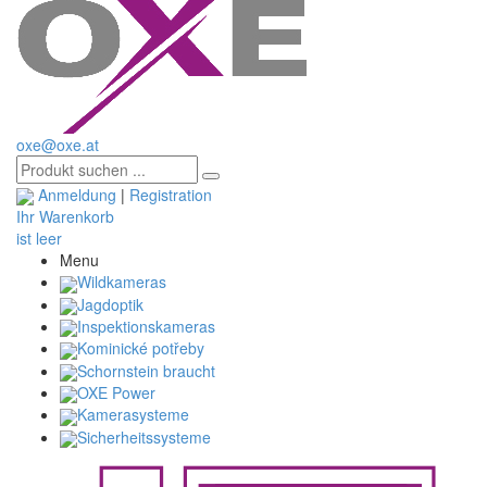
oxe@oxe.at
Anmeldung
|
Registration
Ihr Warenkorb
ist leer
Menu
Wildkameras
Jagdoptik
Inspektionskameras
Kominické potřeby
Schornstein braucht
OXE Power
Kamerasysteme
Sicherheitssysteme