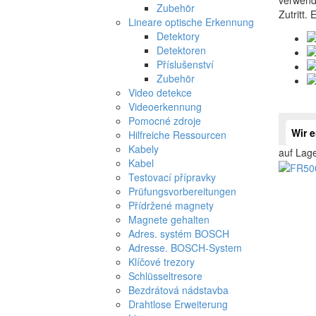
Zubehör
Zutritt.
Lineare optische Erkennung
Detektory
Detektoren
Příslušenství
Zubehör
Video detekce
Videoerkennung
Pomocné zdroje
Wir 
Hilfreiche Ressourcen
Kabely
auf Lag
Kabel
Testovací přípravky
Prüfungsvorbereitungen
Přídržené magnety
Magnete gehalten
Adres. systém BOSCH
Adresse. BOSCH-System
Klíčové trezory
Schlüsseltresore
Bezdrátová nádstavba
Drahtlose Erweiterung