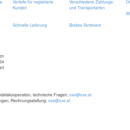
se
Vorteile für registrierte
Verschiedene Zahlungs-
On
Kunden
und Transportarten
W
Schnelle Lieferung
Breites Sortiment
en
24
art
delskooperation, technische Fragen:
oxe@oxe.at
ungen, Rechnungsstellung:
oxe@oxe.at