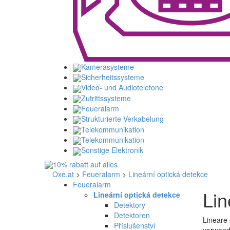
Kamerasysteme
Sicherheitssysteme
Video- und Audiotelefone
Zutrittssysteme
Feueralarm
Strukturierte Verkabelung
Telekommunikation
Telekommunikation
Sonstige Elektronik
Oxe.at
>
Feueralarm
>
Lineární optická detekce
Feueralarm
Lin
Lineární optická detekce
Detektory
Detektoren
Lineare 
Příslušenství
verwend