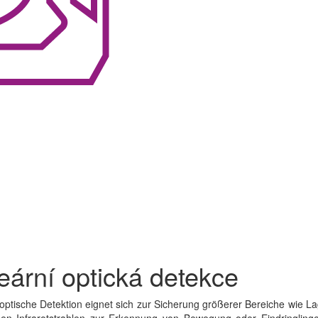
eární optická detekce
optische Detektion eignet sich zur Sicherung größerer Bereiche wie 
en Infrarotstrahlen zur Erkennung von Bewegung oder Eindringlinge