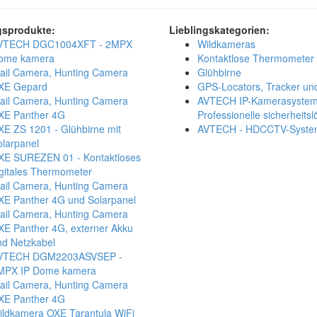
gsprodukte:
Lieblingskategorien:
VTECH DGC1004XFT - 2MPX
Wildkameras
ome kamera
Kontaktlose Thermometer
rail Camera, Hunting Camera
Glühbirne
XE Gepard
GPS-Locators, Tracker un
rail Camera, Hunting Camera
AVTECH IP-Kamerasystem
XE Panther 4G
Professionelle sicherheits
XE ZS 1201 - Glühbirne mit
AVTECH - HDCCTV-Syste
olarpanel
XE SUREZEN 01 - Kontaktloses
igitales Thermometer
rail Camera, Hunting Camera
XE Panther 4G und Solarpanel
rail Camera, Hunting Camera
XE Panther 4G, externer Akku
nd Netzkabel
VTECH DGM2203ASVSEP -
MPX IP Dome kamera
rail Camera, Hunting Camera
XE Panther 4G
ildkamera OXE Tarantula WiFi