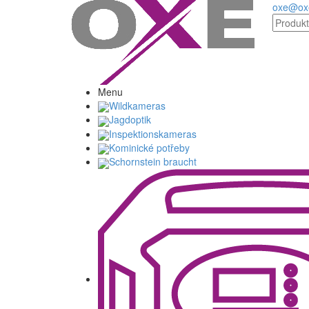
oxe@oxe
Menu
Wildkameras
Jagdoptik
Inspektionskameras
Kominické potřeby
Schornstein braucht