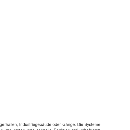
Lagerhallen, Industriegebäude oder Gänge. Die Systeme
n und bieten eine schnelle Reaktion auf unbefugten