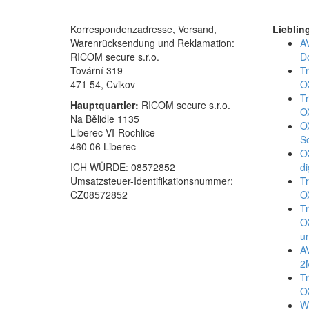
Korrespondenzadresse, Versand,
Lieblin
Warenrücksendung und Reklamation:
A
RICOM secure s.r.o.
D
Tovární 319
T
471 54, Cvikov
O
T
Hauptquartier:
RICOM secure s.r.o.
O
Na Bělidle 1135
O
Liberec VI-Rochlice
S
460 06 Liberec
O
ICH WÜRDE: 08572852
d
Umsatzsteuer-Identifikationsnummer:
T
CZ08572852
O
T
O
u
A
2
T
O
W