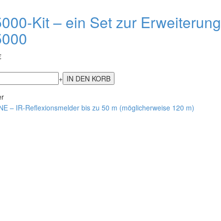
000-Kit – ein Set zur Erweiterun
5000
€
+
er