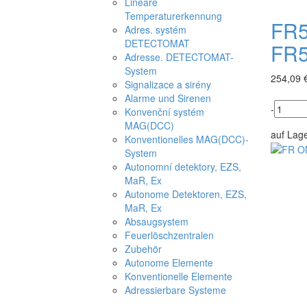
Lineare
Temperaturerkennung
FR5
Adres. systém
DETECTOMAT
FR
Adresse. DETECTOMAT-
System
254,09 
Signalizace a sirény
Alarme und Sirenen
-
Konvenční systém
MAG(DCC)
auf Lag
Konventionelles MAG(DCC)-
System
Autonomní detektory, EZS,
MaR, Ex
Autonome Detektoren, EZS,
MaR, Ex
Absaugsystem
Feuerlöschzentralen
Zubehör
Autonome Elemente
Konventionelle Elemente
Adressierbare Systeme