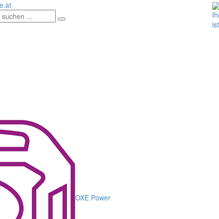
.at
Ih
is
OXE Power