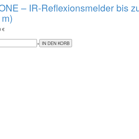
ONE – IR-Reflexionsmelder bis z
 m)
0 €
+