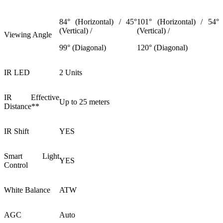
84° (Horizontal) / 45°
101° (Horizontal) / 54°
(Vertical) /
(Vertical) /
Viewing Angle
99° (Diagonal)
120° (Diagonal)
IR LED
2 Units
IR Effective
Up to 25 meters
Distance**
IR Shift
YES
Smart Light
YES
Control
White Balance
ATW
AGC
Auto