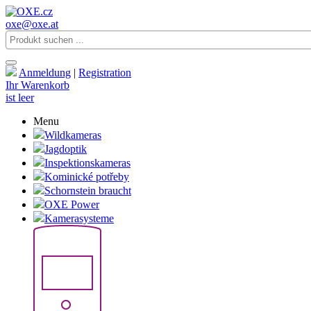
oxe@oxe.at
Anmeldung
|
Registration
Ihr Warenkorb
ist leer
Menu
Wildkameras
Jagdoptik
Inspektionskameras
Kominické potřeby
Schornstein braucht
OXE Power
Kamerasysteme