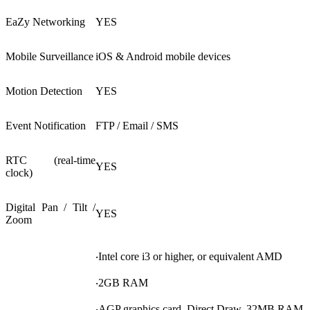
EaZy Networking
YES
Mobile Surveillance
iOS & Android mobile devices
Motion Detection
YES
Event Notification
FTP / Email / SMS
RTC (real-time
YES
clock)
Digital Pan / Tilt /
YES
Zoom
‧Intel core i3 or higher, or equivalent AMD
‧2GB RAM
‧AGP graphics card, Direct Draw, 32MB RAM