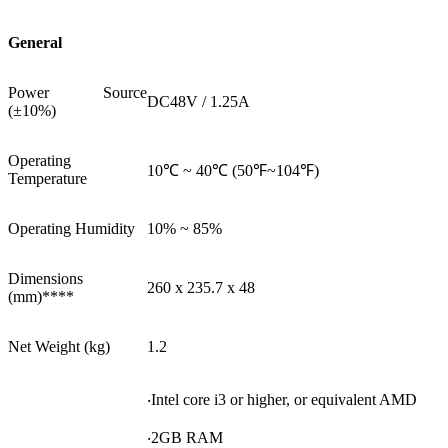
General
Power Source
DC48V / 1.25A
(±10%)
Operating
10℃ ~ 40℃ (50℉~104℉)
Temperature
Operating Humidity
10% ~ 85%
Dimensions
260 x 235.7 x 48
(mm)****
Net Weight (kg)
1.2
‧Intel core i3 or higher, or equivalent AMD
‧2GB RAM