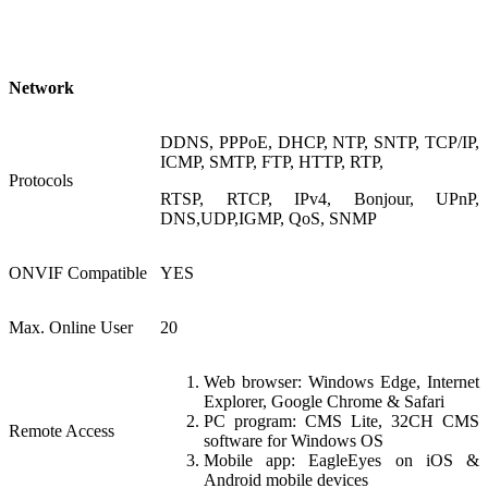
Network
DDNS, PPPoE, DHCP, NTP, SNTP, TCP/IP,
ICMP, SMTP, FTP, HTTP, RTP,
Protocols
RTSP, RTCP, IPv4, Bonjour, UPnP,
DNS,UDP,IGMP, QoS, SNMP
ONVIF Compatible
YES
Max. Online User
20
Web browser: Windows Edge, Internet
Explorer, Google Chrome & Safari
PC program: CMS Lite, 32CH CMS
Remote Access
software for Windows OS
Mobile app: EagleEyes on iOS &
Android mobile devices