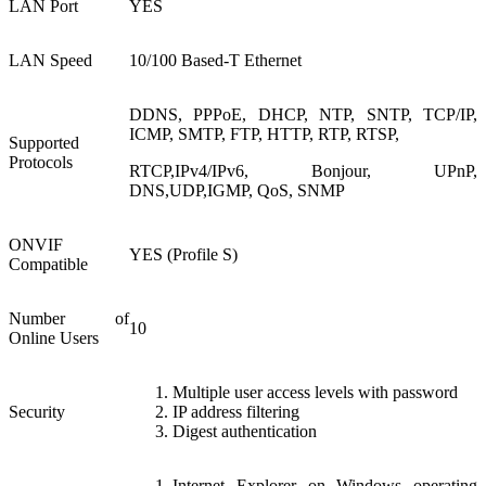
LAN Port
YES
LAN Speed
10/100 Based-T Ethernet
DDNS, PPPoE, DHCP, NTP, SNTP, TCP/IP,
ICMP, SMTP, FTP, HTTP, RTP, RTSP,
Supported
Protocols
RTCP,IPv4/IPv6, Bonjour, UPnP,
DNS,UDP,IGMP, QoS, SNMP
ONVIF
YES (Profile S)
Compatible
Number of
10
Online Users
Multiple user access levels with password
Security
IP address filtering
Digest authentication
Internet Explorer on Windows operating