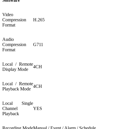
Software
Video
Compression
H.265
Format
Audio
Compression
G711
Format
Local / Remote
4CH
Display Mode
Local / Remote
4CH
Playback Mode
Local Single
Channel
YES
Playback
Recording Mode
Manual / Event / Alarm / Schedule