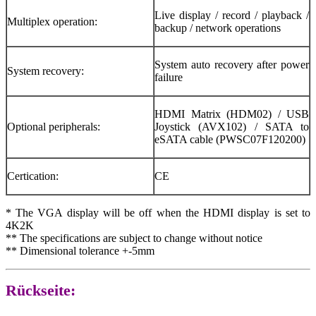
Live display / record / playback /
Multiplex operation:
backup / network operations
System auto recovery after power
System recovery:
failure
HDMI Matrix (HDM02) / USB
Optional peripherals:
Joystick (AVX102) / SATA to
eSATA cable (PWSC07F120200)
Certication:
CE
* The VGA display will be off when the HDMI display is set to
4K2K
** The specifications are subject to change without notice
** Dimensional tolerance +-5mm
Rückseite: