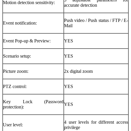
Motion detection sensitivity:
accurate detection
Push video / Push status / FTP / E-
Event notification:
Mail
Event Pop-up & Preview:
YES
Scenario setup:
YES
Picture zoom:
2x digital zoom
PTZ control:
YES
Key Lock (Password
YES
protection):
4 user levels for different access
User level:
privilege