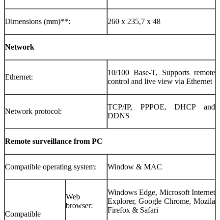
Dimensions (mm)**:
260 x 235,7 x 48
Network
10/100 Base-T, Supports remote
Ethernet:
control and live view via Ethernet
TCP/IP, PPPOE, DHCP and
Network protocol:
DDNS
Remote surveillance from PC
Compatible operating system:
Window & MAC
Windows Edge, Microsoft Internet
Web
Explorer, Google Chrome, Mozila
browser:
Firefox & Safari
Compatible