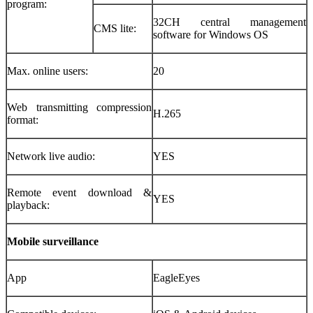
program:
32CH central management
CMS lite:
software for Windows OS
Max. online users:
20
Web transmitting compression
H.265
format:
Network live audio:
YES
Remote event download &
YES
playback:
Mobile surveillance
App
EagleEyes