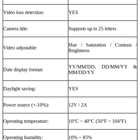
Video loss detection:
YES
Camera title:
Supports up to 25 letters
Hue / Saturation / Contrast /
Video adjustable:
Brightness
YY/MM/DD, DD/MM/YY &
Date display format:
MM/DD/YY
Daylight saving:
YES
Power source (+-10%):
12V / 2A
Operating temperature:
10°C ~ 40°C (50°F ~ 104°F)
Operating humidity:
10% ~ 85%