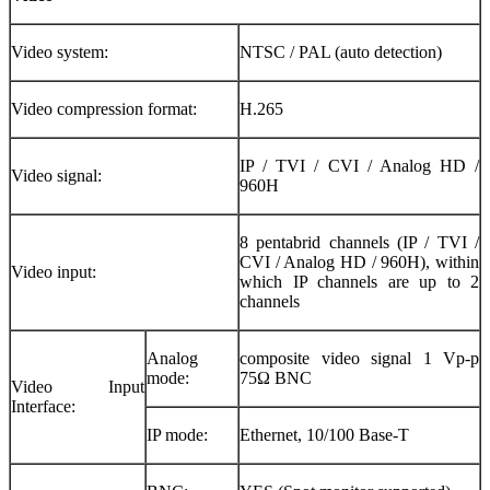
Video system:
NTSC / PAL (auto detection)
Video compression format:
H.265
IP / TVI / CVI / Analog HD /
Video signal:
960H
8 pentabrid channels (IP / TVI /
CVI / Analog HD / 960H), within
Video input:
which IP channels are up to 2
channels
Analog
composite video signal 1 Vp-p
mode:
75Ω BNC
Video Input
Interface:
IP mode:
Ethernet, 10/100 Base-T