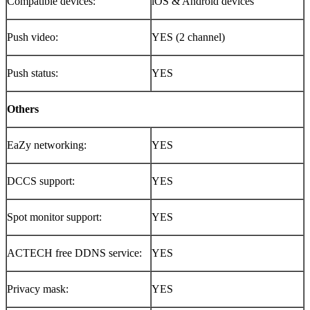
Compatible devices:
iOS & Android devices
Push video:
YES (2 channel)
Push status:
YES
Others
EaZy networking:
YES
DCCS support:
YES
Spot monitor support:
YES
ACTECH free DDNS service:
YES
Privacy mask:
YES