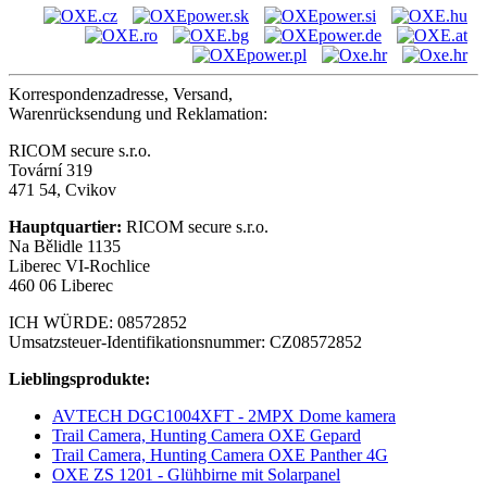
Korrespondenzadresse, Versand,
Warenrücksendung und Reklamation:
RICOM secure s.r.o.
Tovární 319
471 54, Cvikov
Hauptquartier:
RICOM secure s.r.o.
Na Bělidle 1135
Liberec VI-Rochlice
460 06 Liberec
ICH WÜRDE: 08572852
Umsatzsteuer-Identifikationsnummer: CZ08572852
Lieblingsprodukte:
AVTECH DGC1004XFT - 2MPX Dome kamera
Trail Camera, Hunting Camera OXE Gepard
Trail Camera, Hunting Camera OXE Panther 4G
OXE ZS 1201 - Glühbirne mit Solarpanel